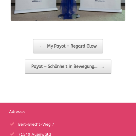
Beitragsnavigation
←
My Payot – Regard Glow
Payot – Schönheit in Bewegung…
→
Adresse:
Bert-Brecht-Weg 7
71549 Auenwald