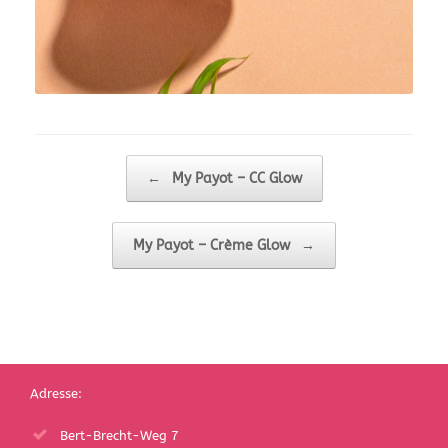
Beitragsnavigation
←
My Payot – CC Glow
My Payot – Crème Glow
→
Adresse:
Bert-Brecht-Weg 7